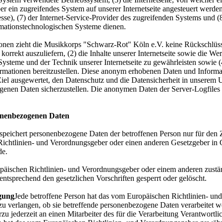
er ein zugreifendes System auf unserer Internetseite angesteuert werden
resse), (7) der Internet-Service-Provider des zugreifenden Systems und 
mationstechnologischen Systeme dienen.
onen zieht die Musikkorps "Schwarz-Rot" Köln e.V. keine Rückschlüss
e korrekt auszuliefern, (2) die Inhalte unserer Internetseite sowie die We
Systeme und der Technik unserer Internetseite zu gewährleisten sowie 
formationen bereitzustellen. Diese anonym erhobenen Daten und Infor
m Ziel ausgewertet, den Datenschutz und die Datensicherheit in unserem
genen Daten sicherzustellen. Die anonymen Daten der Server-Logfiles 
onenbezogenen Daten
d speichert personenbezogene Daten der betroffenen Person nur für den
 Richtlinien- und Verordnungsgeber oder einen anderen Gesetzgeber in 
de.
opäischen Richtlinien- und Verordnungsgeber oder einem anderen zustän
tsprechend den gesetzlichen Vorschriften gesperrt oder gelöscht.
igung
Jede betroffene Person hat das vom Europäischen Richtlinien- un
zu verlangen, ob sie betreffende personenbezogene Daten verarbeitet w
zu jederzeit an einen Mitarbeiter des für die Verarbeitung Verantwortl