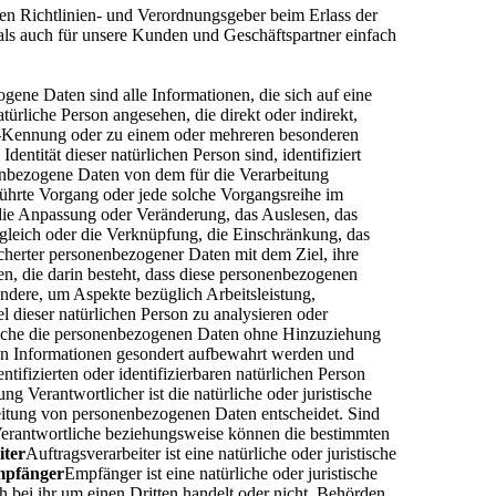
en Richtlinien- und Verordnungsgeber beim Erlass der
ls auch für unsere Kunden und Geschäftspartner einfach
gene Daten sind alle Informationen, die sich auf eine
atürliche Person angesehen, die direkt oder indirekt,
e-Kennung oder zu einem oder mehreren besonderen
entität dieser natürlichen Person sind, identifiziert
sonenbezogene Daten von dem für die Verarbeitung
eführte Vorgang oder jede solche Vorgangsreihe im
ie Anpassung oder Veränderung, das Auslesen, das
gleich oder die Verknüpfung, die Einschränkung, das
cherter personenbezogener Daten mit dem Ziel, ihre
en, die darin besteht, dass diese personenbezogenen
ndere, um Aspekte bezüglich Arbeitsleistung,
el dieser natürlichen Person zu analysieren oder
welche die personenbezogenen Daten ohne Hinzuziehung
chen Informationen gesondert aufbewahrt werden und
ifizierten oder identifizierbaren natürlichen Person
ng Verantwortlicher ist die natürliche oder juristische
beitung von personenbezogenen Daten entscheidet. Sind
 Verantwortliche beziehungsweise können die bestimmten
iter
Auftragsverarbeiter ist eine natürliche oder juristische
mpfänger
Empfänger ist eine natürliche oder juristische
 bei ihr um einen Dritten handelt oder nicht. Behörden,