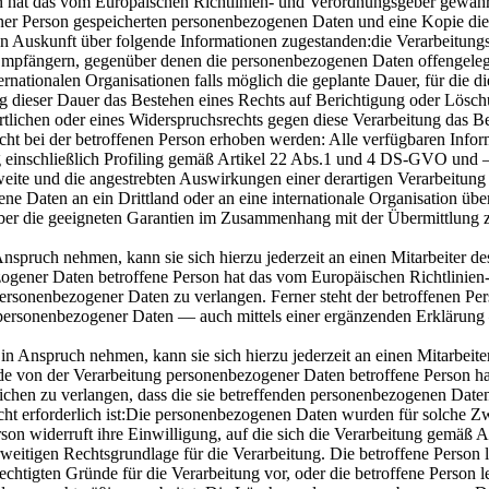
 hat das vom Europäischen Richtlinien- und Verordnungsgeber gewährte
iner Person gespeicherten personenbezogenen Daten und eine Kopie dies
on Auskunft über folgende Informationen zugestanden:die Verarbeitun
Empfängern, gegenüber denen die personenbezogenen Daten offengeleg
ernationalen Organisationen falls möglich die geplante Dauer, für die
legung dieser Dauer das Bestehen eines Rechts auf Berichtigung oder Lö
tlichen oder eines Widerspruchsrechts gegen diese Verarbeitung das Be
t bei der betroffenen Person erhoben werden: Alle verfügbaren Infor
g einschließlich Profiling gemäß Artikel 22 Abs.1 und 4 DS-GVO und 
eite und die angestrebten Auswirkungen einer derartigen Verarbeitung f
 Daten an ein Drittland oder an eine internationale Organisation übermi
ber die geeigneten Garantien im Zusammenhang mit der Übermittlung z
nspruch nehmen, kann sie sich hierzu jederzeit an einen Mitarbeiter d
ogener Daten betroffene Person hat das vom Europäischen Richtlinien
 personenbezogener Daten zu verlangen. Ferner steht der betroffenen P
r personenbezogener Daten — auch mittels einer ergänzenden Erklärung
in Anspruch nehmen, kann sie sich hierzu jederzeit an einen Mitarbeit
de von der Verarbeitung personenbezogener Daten betroffene Person ha
hen zu verlangen, dass die sie betreffenden personenbezogenen Daten 
cht erforderlich ist:Die personenbezogenen Daten wurden für solche Zw
rson widerruft ihre Einwilligung, auf die sich die Verarbeitung gemäß
rweitigen Rechtsgrundlage für die Verarbeitung. Die betroffene Pers
erechtigten Gründe für die Verarbeitung vor, oder die betroffene Per