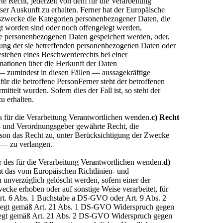
 Recht, jederzeit von dem für die Verarbeitung
er Auskunft zu erhalten. Ferner hat der Europäische
gszwecke die Kategorien personenbezogener Daten, die
t worden sind oder noch offengelegt werden,
 die personenbezogenen Daten gespeichert werden, oder,
schung der sie betreffenden personenbezogenen Daten oder
stehen eines Beschwerderechts bei einer
mationen über die Herkunft der Daten
— zumindest in diesen Fällen — aussagekräftige
ür die betroffene PersonFerner steht der betroffenen
ttelt wurden. Sofern dies der Fall ist, so steht der
u erhalten.
es für die Verarbeitung Verantwortlichen wenden.
c) Recht
- und Verordnungsgeber gewährte Recht, die
erson das Recht zu, unter Berücksichtigung der Zwecke
 — zu verlangen.
er des für die Verarbeitung Verantwortlichen wenden.
d)
t das vom Europäischen Richtlinien- und
unverzüglich gelöscht werden, sofern einer der
ecke erhoben oder auf sonstige Weise verarbeitet, für
 Art. 6 Abs. 1 Buchstabe a DS-GVO oder Art. 9 Abs. 2
on legt gemäß Art. 21 Abs. 1 DS-GVO Widerspruch gegen
son legt gemäß Art. 21 Abs. 2 DS-GVO Widerspruch gegen