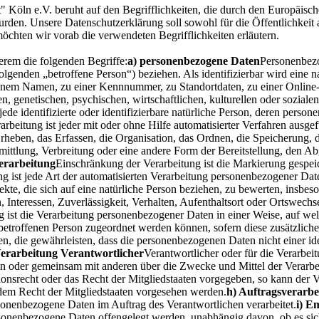
Köln e.V. beruht auf den Begrifflichkeiten, die durch den Europäisch
. Unsere Datenschutzerklärung soll sowohl für die Öffentlichkeit a
möchten wir vorab die verwendeten Begrifflichkeiten erläutern.
erem die folgenden Begriffe:
a) personenbezogene Daten
Personenbezo
 Folgenden „betroffene Person“) beziehen. Als identifizierbar wird eine n
einem Namen, zu einer Kennnummer, zu Standortdaten, zu einer Onlin
genetischen, psychischen, wirtschaftlichen, kulturellen oder sozialen Id
 jede identifizierte oder identifizierbare natürliche Person, deren per
arbeitung ist jeder mit oder ohne Hilfe automatisierter Verfahren ausg
ben, das Erfassen, die Organisation, das Ordnen, die Speicherung, d
ttlung, Verbreitung oder eine andere Form der Bereitstellung, den Ab
erarbeitung
Einschränkung der Verarbeitung ist die Markierung gespei
ing ist jede Art der automatisierten Verarbeitung personenbezogener Dat
e, die sich auf eine natürliche Person beziehen, zu bewerten, insbeso
, Interessen, Zuverlässigkeit, Verhalten, Aufenthaltsort oder Ortswechs
 ist die Verarbeitung personenbezogener Daten in einer Weise, auf 
n betroffenen Person zugeordnet werden können, sofern diese zusätzli
 die gewährleisten, dass die personenbezogenen Daten nicht einer ident
Verarbeitung Verantwortlicher
Verantwortlicher oder für die Verarbeitu
lein oder gemeinsam mit anderen über die Zwecke und Mittel der Verar
ionsrecht oder das Recht der Mitgliedstaaten vorgegeben, so kann der
dem Recht der Mitgliedstaaten vorgesehen werden.
h) Auftragsverarbe
rsonenbezogene Daten im Auftrag des Verantwortlichen verarbeitet.
i) E
rsonenbezogene Daten offengelegt werden, unabhängig davon, ob es sich