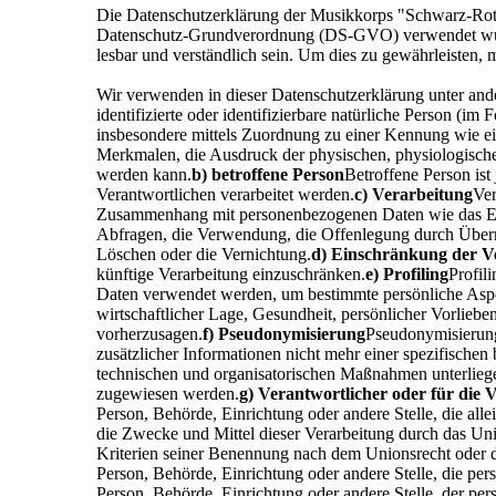
Die Datenschutzerklärung der Musikkorps "Schwarz-Rot" 
Datenschutz-Grundverordnung (DS-GVO) verwendet wurden
lesbar und verständlich sein. Um dies zu gewährleisten, 
Wir verwenden in dieser Datenschutzerklärung unter and
identifizierte oder identifizierbare natürliche Person (im
insbesondere mittels Zuordnung zu einer Kennung wie 
Merkmalen, die Ausdruck der physischen, physiologischen, 
werden kann.
b) betroffene Person
Betroffene Person ist
Verantwortlichen verarbeitet werden.
c) Verarbeitung
Ver
Zusammenhang mit personenbezogenen Daten wie das Erhe
Abfragen, die Verwendung, die Offenlegung durch Übermi
Löschen oder die Vernichtung.
d) Einschränkung der V
künftige Verarbeitung einzuschränken.
e) Profiling
Profil
Daten verwendet werden, um bestimmte persönliche Aspekt
wirtschaftlicher Lage, Gesundheit, persönlicher Vorlieben
vorherzusagen.
f) Pseudonymisierung
Pseudonymisierung
zusätzlicher Informationen nicht mehr einer spezifische
technischen und organisatorischen Maßnahmen unterliegen,
zugewiesen werden.
g) Verantwortlicher oder für die 
Person, Behörde, Einrichtung oder andere Stelle, die al
die Zwecke und Mittel dieser Verarbeitung durch das Un
Kriterien seiner Benennung nach dem Unionsrecht oder 
Person, Behörde, Einrichtung oder andere Stelle, die pe
Person, Behörde, Einrichtung oder andere Stelle, der pe