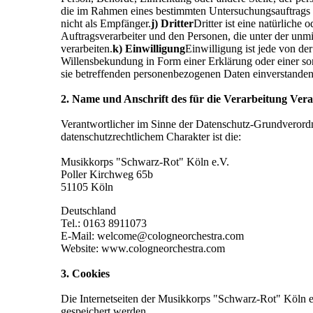
die im Rahmen eines bestimmten Untersuchungsauftrags 
nicht als Empfänger.
j) Dritter
Dritter ist eine natürliche
Auftragsverarbeiter und den Personen, die unter der unm
verarbeiten.
k) Einwilligung
Einwilligung ist jede von de
Willensbekundung in Form einer Erklärung oder einer sons
sie betreffenden personenbezogenen Daten einverstanden 
2. Name und Anschrift des für die Verarbeitung Ver
Verantwortlicher im Sinne der Datenschutz-Grundverord
datenschutzrechtlichem Charakter ist die:
Musikkorps "Schwarz-Rot" Köln e.V.
Poller Kirchweg 65b
51105 Köln
Deutschland
Tel.: 0163 8911073
E-Mail: welcome@cologneorchestra.com
Website: www.cologneorchestra.com
3. Cookies
Die Internetseiten der Musikkorps "Schwarz-Rot" Köln 
gespeichert werden.