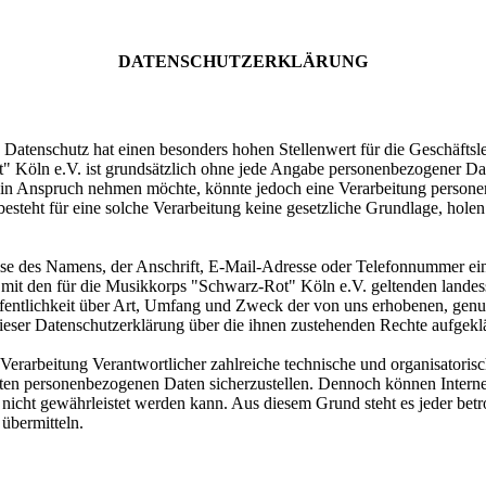
DATENSCHUTZERKLÄRUNG
n. Datenschutz hat einen besonders hohen Stellenwert für die Geschäft
" Köln e.V. ist grundsätzlich ohne jede Angabe personenbezogener Dat
 in Anspruch nehmen möchte, könnte jedoch eine Verarbeitung personen
steht für eine solche Verarbeitung keine gesetzliche Grundlage, holen
e des Namens, der Anschrift, E-Mail-Adresse oder Telefonnummer einer
t den für die Musikkorps "Schwarz-Rot" Köln e.V. geltenden landess
entlichkeit über Art, Umfang und Zweck der von uns erhobenen, genu
dieser Datenschutzerklärung über die ihnen zustehenden Rechte aufgeklä
 Verarbeitung Verantwortlicher zahlreiche technische und organisator
iteten personenbezogenen Daten sicherzustellen. Dennoch können Intern
z nicht gewährleistet werden kann. Aus diesem Grund steht es jeder bet
 übermitteln.