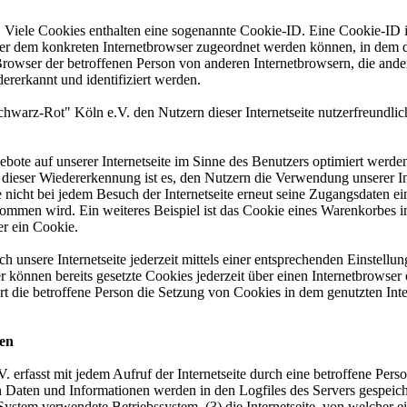
 Viele Cookies enthalten eine sogenannte Cookie-ID. Eine Cookie-ID i
rver dem konkreten Internetbrowser zugeordnet werden können, in dem 
 Browser der betroffenen Person von anderen Internetbrowsern, die ande
ererkannt und identifiziert werden.
arz-Rot" Köln e.V. den Nutzern dieser Internetseite nutzerfreundliche
bote auf unserer Internetseite im Sinne des Benutzers optimiert werden
dieser Wiedererkennung ist es, den Nutzern die Verwendung unserer Inte
e nicht bei jedem Besuch der Internetseite erneut seine Zugangsdaten e
men wird. Ein weiteres Beispiel ist das Cookie eines Warenkorbes im
er ein Cookie.
 unsere Internetseite jederzeit mittels einer entsprechenden Einstellu
r können bereits gesetzte Cookies jederzeit über einen Internetbrows
ert die betroffene Person die Setzung von Cookies in dem genutzten Int
nen
 erfasst mit jedem Aufruf der Internetseite durch eine betroffene Pers
 Daten und Informationen werden in den Logfiles des Servers gespeich
stem verwendete Betriebssystem, (3) die Internetseite, von welcher ein