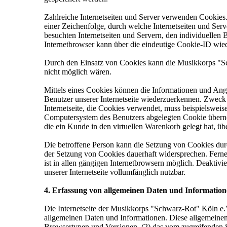
Zahlreiche Internetseiten und Server verwenden Cookies.
einer Zeichenfolge, durch welche Internetseiten und Se
besuchten Internetseiten und Servern, den individuellen
Internetbrowser kann über die eindeutige Cookie-ID wied
Durch den Einsatz von Cookies kann die Musikkorps "Schw
nicht möglich wären.
Mittels eines Cookies können die Informationen und Ange
Benutzer unserer Internetseite wiederzuerkennen. Zweck 
Internetseite, die Cookies verwendet, muss beispielsweis
Computersystem des Benutzers abgelegten Cookie übernom
die ein Kunde in den virtuellen Warenkorb gelegt hat, üb
Die betroffene Person kann die Setzung von Cookies durch
der Setzung von Cookies dauerhaft widersprechen. Ferne
ist in allen gängigen Internetbrowsern möglich. Deaktivi
unserer Internetseite vollumfänglich nutzbar.
4. Erfassung von allgemeinen Daten und Informatio
Die Internetseite der Musikkorps "Schwarz-Rot" Köln e.V.
allgemeinen Daten und Informationen. Diese allgemeinen
Browsertypen und Versionen, (2) das vom zugreifenden Sy