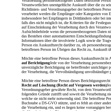
Verarbeitung personenbezogener Daten betroffene Person
Verantwortlichen unentgeltliche Auskunft über die zu se
Richtlinien- und Verordnungsgeber der betroffenen Pers
verarbeitet werden die Empfänger oder Kategorien von 
insbesondere bei Empfängern in Drittländern oder bei int
falls dies nicht möglich ist, die Kriterien für die Fest
auf Einschränkung der Verarbeitung durch den Verantwor
Aufsichtsbehörde wenn die personenbezogenen Daten nich
das Bestehen einer automatisierten Entscheidungsfindun
Informationen über die involvierte Logik sowie die Tragw
Person ein Auskunftsrecht darüber zu, ob personenbezogene
betroffenen Person im Übrigen das Recht zu, Auskunft ü
Möchte eine betroffene Person dieses Auskunftsrecht in A
auf Berichtigung
Jede von der Verarbeitung personenbez
unverzügliche Berichtigung sie betreffender unrichtiger
der Verarbeitung, die Vervollständigung unvollständige
Möchte eine betroffene Person dieses Berichtigungsrecht 
Recht auf Löschung (Recht auf Vergessen werden)
Je
Verordnungsgeber gewährte Recht, von dem Verantwortlic
folgenden Gründe zutrifft und soweit die Verarbeitung ni
welche sie nicht mehr notwendig sind. Die betroffene Pe
Buchstabe a DS-GVO stützte, und es fehlt an einer ande
die Verarbeitung ein, und es liegen keine vorrangigen b